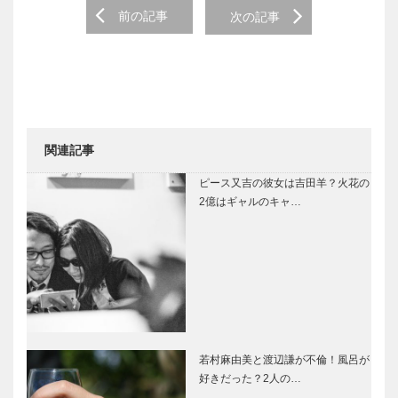
Post navigation
前の記事
次の記事
関連記事
ピース又吉の彼女は吉田羊？火花の
2億はギャルのキャ…
若村麻由美と渡辺謙が不倫！風呂が
好きだった？2人の…