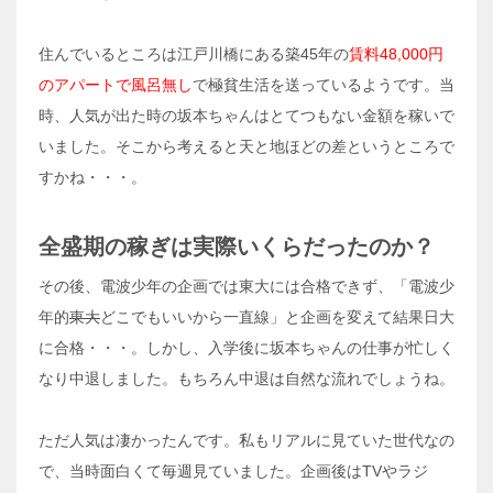
住んでいるところは江戸川橋にある築45年の
賃料48,000円
のアパートで風呂無し
で極貧生活を送っているようです。当
時、人気が出た時の坂本ちゃんはとてつもない金額を稼いで
いました。そこから考えると天と地ほどの差というところで
すかね・・・。
全盛期の稼ぎは実際いくらだったのか？
その後、電波少年の企画では東大には合格できず、「電波少
年的
東大
どこでもいいから一直線」と企画を変えて結果日大
に合格・・・。しかし、入学後に坂本ちゃんの仕事が忙しく
なり中退しました。もちろん中退は自然な流れでしょうね。
ただ人気は凄かったんです。私もリアルに見ていた世代なの
で、当時面白くて毎週見ていました。企画後はTVやラジ