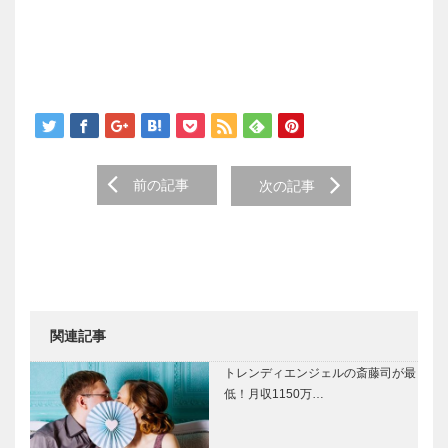
Post navigation
前の記事
次の記事
関連記事
トレンディエンジェルの斎藤司が最
低！月収1150万…