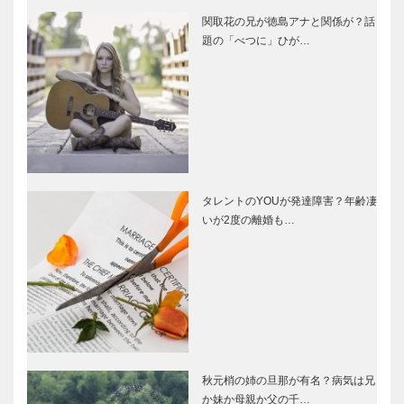
関取花の兄が徳島アナと関係が？話
題の「べつに」ひが…
タレントのYOUが発達障害？年齢凄
いが2度の離婚も…
秋元梢の姉の旦那が有名？病気は兄
か妹か母親か父の千…