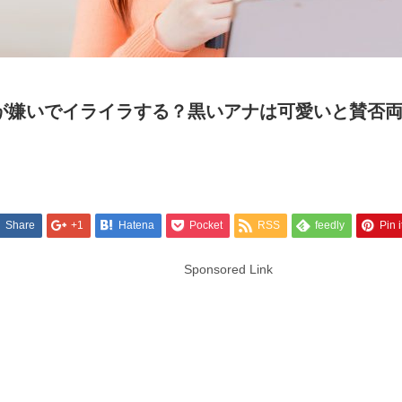
が嫌いでイライラする？黒いアナは可愛いと賛否
Share
+1
Hatena
Pocket
RSS
feedly
Pin i
Sponsored Link