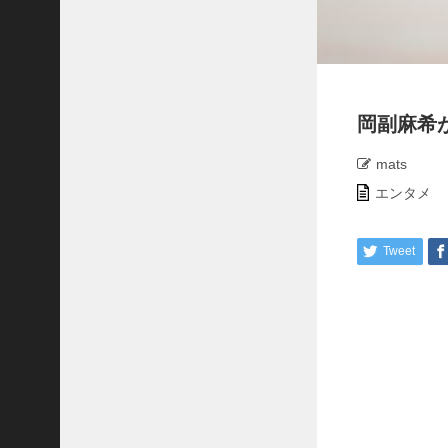
月
運
営
岡副麻希
者
情
報
mats
エンタメ
表
Tweet
示
数
J
U
J
U
の
年
齢