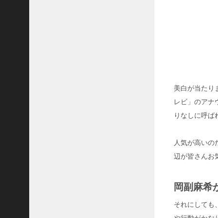
や
本
名
！
ブ
サ
イ
ク
と
言
美白が当たり
わ
レビ」のアナ
れ
りなしに呼ば
て
も
結
人気が高いの
婚
し
辺が皆さんお
て
子
供
岡副麻希
も
い
それにしても
る