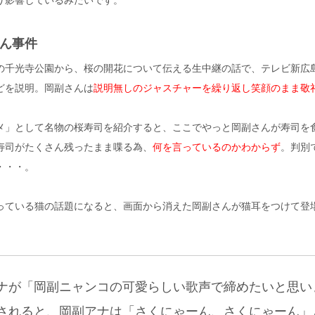
り影響しているみたいです。
ん事件
の千光寺公園から、桜の開花について伝える生中継の話で、テレビ新広
どを説明。岡副さんは
説明無しのジャスチャーを繰り返し笑顔のまま敬
メ」として名物の桜寿司を紹介すると、ここでやっと岡副さんが寿司を
寿司がたくさん残ったまま喋る為、
何を言っているのかわからず
。判別
・・・。
っている猫の話題になると、画面から消えた岡副さんが猫耳をつけて登
ナが「岡副ニャンコの可愛らしい歌声で締めたいと思い
されると、岡副アナは「さくにゃーん、さくにゃーん」