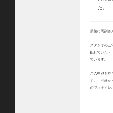
壁
が
た。
知
る
！
練
最後に岡副さ
習
生
の
スタジオの三
事
故
配していた・
に
ています。
隠
さ
れ
この中継を見
真
す。「可愛か
実
は
ので上手くレ
？
-
2
3
9