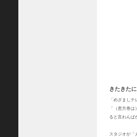
,
7
7
4
ビ
ュ
ー
タ
レ
ン
ト
の
Y
O
きたきたに
U
が
「めざましテ
発
「（恵方巻は
達
障
ると言わんば
害
？
年
スタジオが「