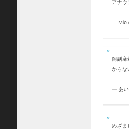
5
アナウ
ビ
ュ
ー
— Mio 
唐
沢
寿
明
の
生
い
岡副麻
立
からない
ち
が
複
雑
— あい
過
ぎ
！
忍
岡
中
めざま
学