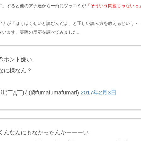
す。すると他のアナ達から一斉にツッコミが
「そういう問題じゃないっ
アナが「ほくほくせいと読むんだよ」と正しい読み方を教えるという・
交います。実際の反応を調べてみました。
希ホント嫌い。
なに様なん？
(￣Д￣)ﾉ (@fumafumafumari)
2017年2月3日
くんなんにもなかったんかーーーい