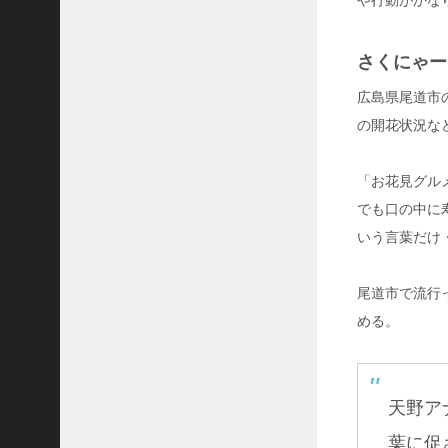
や行動がかな
？
-
4
さくにゃー
3
7
広島県尾道市
,
の開花状況な
2
5
8
「お花見グル
ビ
でも口の中に
ュ
ー
いう言葉だけ
佐
々
木
尾道市で流行
健
める。
介
の
本
性
天野ア
は
真
葉に促