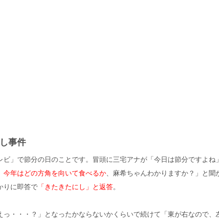
し事件
レビ」で節分の日のことです。冒頭に三宅アナが「今日は節分ですよね
）
今年はどの方角を向いて食べるか
、麻希ちゃんわかりますか？」と聞
かりに即答で
「きたきたにし」と返答
。
えっ・・・？」となったかならないかくらいで続けて「東が右なので、左