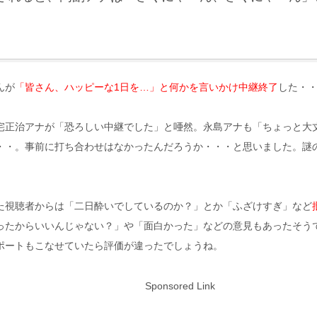
んが
「皆さん、ハッピーな1日を…」と何かを言いかけ中継終了
した・
宅正治アナが「恐ろしい中継でした」と唖然。永島アナも「ちょっと大
・・。事前に打ち合わせはなかったんだろうか・・・と思いました。謎
た視聴者からは「二日酔いでしているのか？」とか「ふざけすぎ」など
ったからいいんじゃない？」や「面白かった」などの意見もあったそう
ポートもこなせていたら評価が違ったでしょうね。
Sponsored Link