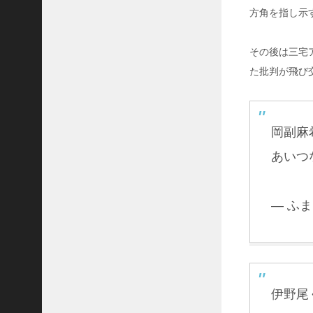
齢
方角を指し示
凄
い
が
その後は三宅
2
た批判が飛び
度
の
離
婚
岡副麻
も
息
あいつ
子
溺
愛
！
— ふまり
-
1
2
9
,
3
伊野尾
3